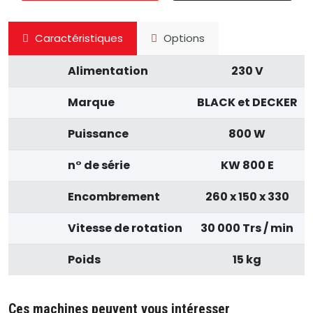
Caractéristiques
Options
Alimentation
230 V
Marque
BLACK et DECKER
Puissance
800 W
n° de série
KW 800 E
Encombrement
260 x 150 x 330
Vitesse de rotation
30 000 Trs / min
Poids
15 kg
Ces machines peuvent vous intéresser