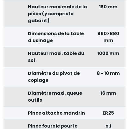
Hauteur maximale de la
150 mm
pièce (y compris le
gabarit)
Dimensions de la table
960×880
d'usinage
mm
Hauteur maxi. table du
1000 mm
sol
Diamètre du pivot de
8 - 10 mm
copiage
Diamètre maxi. queue
16 mm
outils
Pince attache mandrin
ER25
Pince fournie pour le
n.1