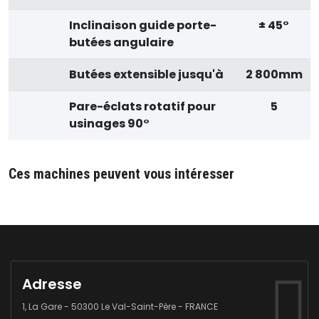
Inclinaison guide porte-
± 45°
butées angulaire
Butées extensible jusqu'à
2 800mm
Pare-éclats rotatif pour
5
usinages 90°
Ces machines peuvent vous intéresser
Adresse
1, La Gare - 50300 Le Val-Saint-Père - FRANCE