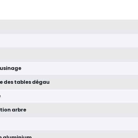
d'usinage
e des tables dégau
e
tion arbre
n aluminium