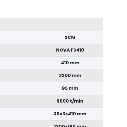
SCM
NOVA FS410
410 mm
2200 mm
95 mm
5000 t/min
30×3×410 mm
1200×190 mm