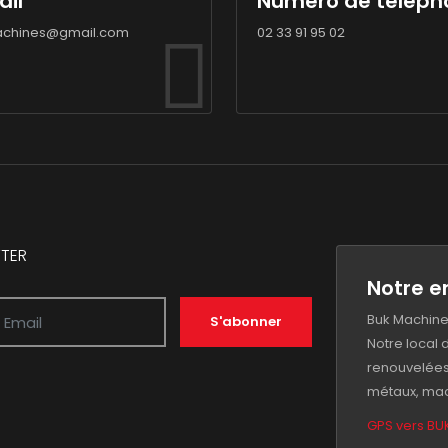
ail
Numéro de téléph
chines@gmail.com
02 33 91 95 02
TER
Notre e
Buk Machine
S'abonner
Notre local
renouvelées
métaux, mac
GPS vers BU