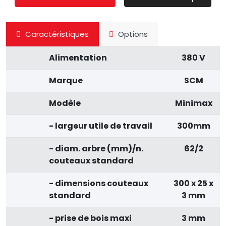
Caractéristiques
Options
Alimentation
380 V
Marque
SCM
Modèle
Minimax
- largeur utile de travail
300mm
- diam. arbre (mm)/n.
62/2
couteaux standard
- dimensions couteaux
300 x 25 x
standard
3 mm
- prise de bois maxi
3 mm