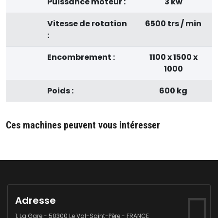
Puissance moteur :
3 kw
Vitesse de rotation
6500 trs / min
:
Encombrement :
1100 x 1500 x
1000
Poids :
600 kg
Ces machines peuvent vous intéresser
Adresse
1, La Gare - 50300 Le Val-Saint-Père - FRANCE