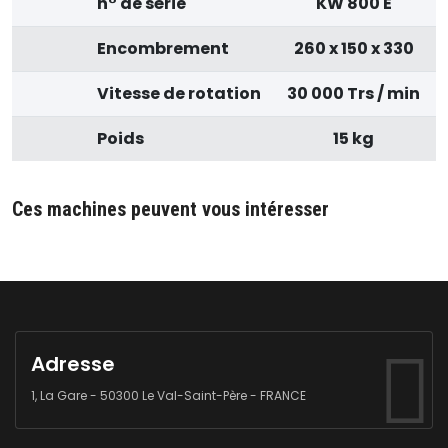
n° de série
KW 800 E
Encombrement
260 x 150 x 330
Vitesse de rotation
30 000 Trs / min
Poids
15 kg
Ces machines peuvent vous intéresser
Adresse
1, La Gare - 50300 Le Val-Saint-Père - FRANCE