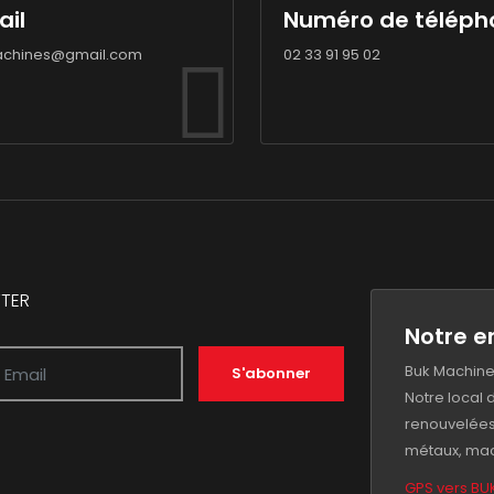
ail
Numéro de téléph
chines@gmail.com
02 33 91 95 02
TER
Notre e
Buk Machine
S'abonner
Notre local
renouvelées
métaux, mac
GPS vers BU