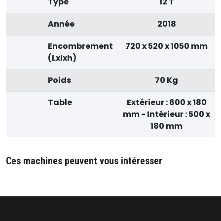
Type
12 T
Année
2018
Encombrement
720 x 520 x 1050 mm
(Lxlxh)
Poids
70 Kg
Table
Extérieur : 600 x 180
mm - Intérieur : 500 x
180 mm
Ces machines peuvent vous intéresser